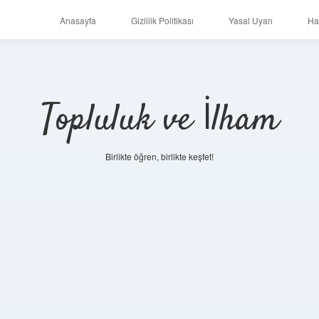
Anasayfa
Gizlilik Politikası
Yasal Uyarı
Ha
Topluluk ve İlham
Birlikte öğren, birlikte keşfet!