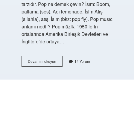
tarzıdır. Pop ne demek çeviri? İsim: Boom,
patlama (ses). Adı lemonade. İsim Atış
(silahla), atış. İsim (bkz: pop fly). Pop music
anlamı nedir? Pop müzik, 1950’lerin
ortalarında Amerika Birleşik Devletleri ve
İngiltere’de ortaya…
Pop
Devamını okuyun
14 Yorum
Nin
Açılımı
Nedir
https://buyukforum.com.tr/