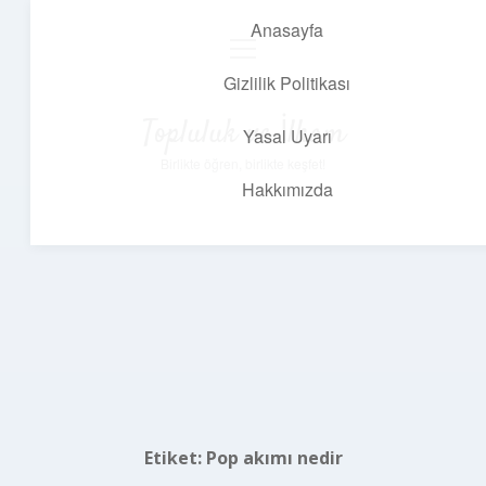
Anasayfa
menüyü
aç
Gizlilik Politikası
Topluluk ve İlham
Yasal Uyarı
Birlikte öğren, birlikte keşfet!
Hakkımızda
Etiket:
Pop akımı nedir