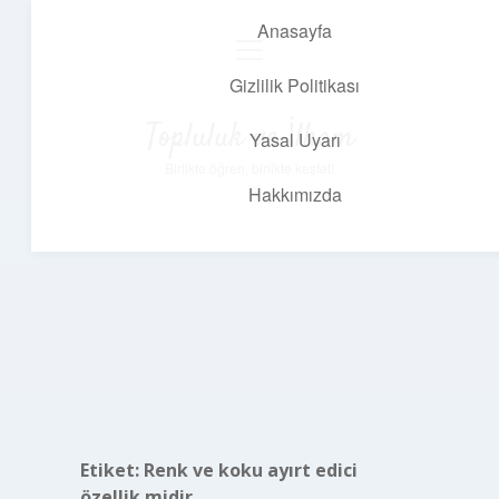
Anasayfa
menüyü
aç
Gizlilik Politikası
Topluluk ve İlham
Yasal Uyarı
Birlikte öğren, birlikte keşfet!
Hakkımızda
Etiket:
Renk ve koku ayırt edici
özellik midir