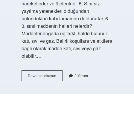
hareket eder ve ötelenirler. 5. Sınırsız
yayılma yetenekleri olduğundan
bulundukları kabı tamamen doldururlar. 6.
3. sınıf maddenin halleri nelerdir?
Maddeler doğada üç farklı halde bulunur:
katı, sıvı ve gaz. Belirli koşullara ve etkilere
bağlı olarak madde katı, sıvı veya gaz
olabilir.…
Maddenin
Devamını okuyun
2 Yorum
Ayırt
Edici
Özellikleri
Nelerdir
3
https://buyukforum.com.tr/
Sınıf