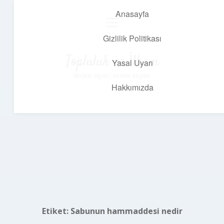
Anasayfa
menüyü
aç
Gizlilik Politikası
Topluluk ve İlham
Yasal Uyarı
Birlikte öğren, birlikte keşfet!
Hakkımızda
Etiket:
Sabunun hammaddesi nedir