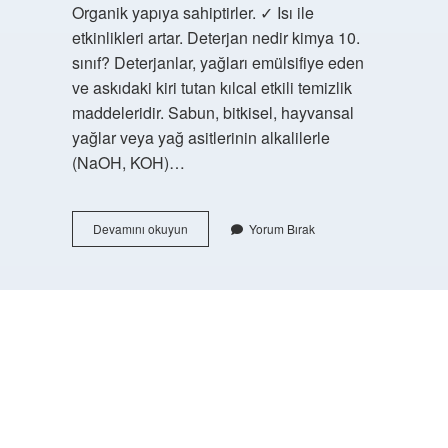
Organik yapıya sahiptirler. ✓ Isı ile
etkinlikleri artar. Deterjan nedir kimya 10.
sınıf? Deterjanlar, yağları emülsifiye eden
ve askıdaki kiri tutan kılcal etkili temizlik
maddeleridir. Sabun, bitkisel, hayvansal
yağlar veya yağ asitlerinin alkalilerle
(NaOH, KOH)…
Deterjan
Devamını okuyun
Yorum Bırak
Benzen
Halkası
Içerir
Mi
https://buyukforum.com.tr/