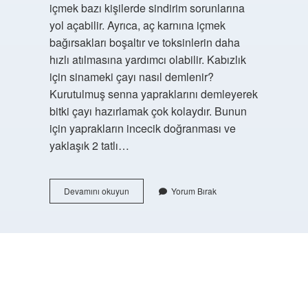
içmek bazı kişilerde sindirim sorunlarına
yol açabilir. Ayrıca, aç karnına içmek
bağırsakları boşaltır ve toksinlerin daha
hızlı atılmasına yardımcı olabilir. Kabızlık
için sinameki çayı nasıl demlenir?
Kurutulmuş senna yapraklarını demleyerek
bitki çayı hazırlamak çok kolaydır. Bunun
için yaprakların incecik doğranması ve
yaklaşık 2 tatlı…
Sinameki
Devamını okuyun
Yorum Bırak
Çayı
Ne
Zaman
Içilmeli
https://buyukforum.com.tr/