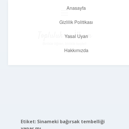
Anasayfa
menüyü
aç
Gizlilik Politikası
Topluluk ve İlham
Yasal Uyarı
Birlikte öğren, birlikte keşfet!
Hakkımızda
Etiket:
Sinameki bağırsak tembelliği
yapar mı