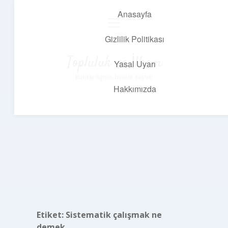
Anasayfa
menüyü
aç
Gizlilik Politikası
Topluluk ve İlham
Yasal Uyarı
Birlikte öğren, birlikte keşfet!
Hakkımızda
Etiket:
Sistematik çalışmak ne
demek