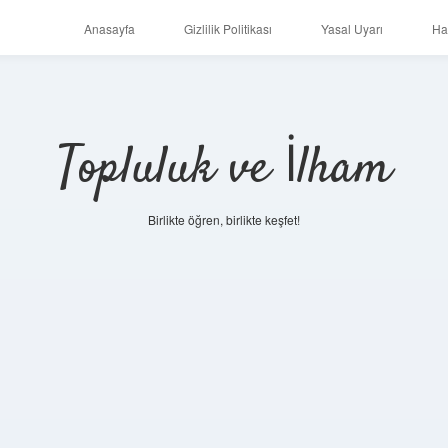
Anasayfa
Gizlilik Politikası
Yasal Uyarı
Ha
Topluluk ve İlham
Birlikte öğren, birlikte keşfet!