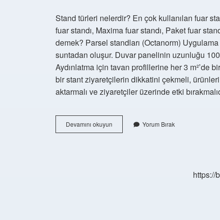
Stand türleri nelerdir? En çok kullanılan fuar sta
fuar standı, Maxima fuar standı, Paket fuar sta
demek? Parsel standları (Octanorm) Uygulama s
suntadan oluşur. Duvar panelinin uzunluğu 100
Aydınlatma için tavan profillerine her 3 m²’de bir 
bir stant ziyaretçilerin dikkatini çekmeli, ürünle
aktarmalı ve ziyaretçiler üzerinde etki bırakmalıd
Stand
Devamını okuyun
Yorum Bırak
Çeşitleri
Nelerdir
https:/