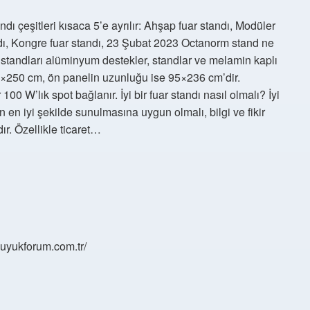
ndı çeşitleri kısaca 5’e ayrılır: Ahşap fuar standı, Modüler
ndı, Kongre fuar standı, 23 Şubat 2023 Octanorm stand ne
tandları alüminyum destekler, standlar ve melamin kaplı
×250 cm, ön panelin uzunluğu ise 95×236 cm’dir.
100 W’lık spot bağlanır. İyi bir fuar standı nasıl olmalı? İyi
rin en iyi şekilde sunulmasına uygun olmalı, bilgi ve fikir
ır. Özellikle ticaret…
/buyukforum.com.tr/