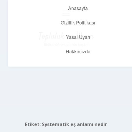
Anasayfa
menüyü
aç
Gizlilik Politikası
Topluluk ve İlham
Yasal Uyarı
Birlikte öğren, birlikte keşfet!
Hakkımızda
Etiket:
Systematik eş anlamı nedir