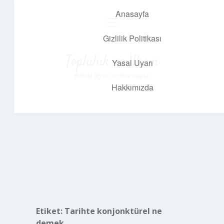
Anasayfa
menüyü
aç
Gizlilik Politikası
Topluluk ve İlham
Yasal Uyarı
Birlikte öğren, birlikte keşfet!
Hakkımızda
Etiket:
Tarihte konjonktürel ne
demek