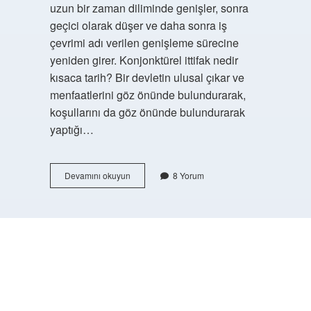
uzun bir zaman diliminde genişler, sonra
geçici olarak düşer ve daha sonra iş
çevrimi adı verilen genişleme sürecine
yeniden girer. Konjonktürel ittifak nedir
kısaca tarih? Bir devletin ulusal çıkar ve
menfaatlerini göz önünde bulundurarak,
koşullarını da göz önünde bulundurarak
yaptığı…
Tarihte
Devamını okuyun
8 Yorum
Konjonktür
Ne
Demek
https://buyukforum.com.tr/