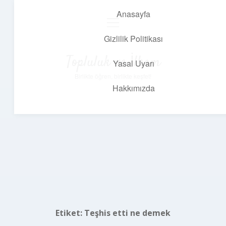
Anasayfa
menüyü
aç
Gizlilik Politikası
Topluluk ve İlham
Yasal Uyarı
Birlikte öğren, birlikte keşfet!
Hakkımızda
Etiket:
Teşhis etti ne demek