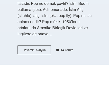
tarzıdır. Pop ne demek çeviri? İsim: Boom,
patlama (ses). Adı lemonade. İsim Atış
(silahla), atış. İsim (bkz: pop fly). Pop music
anlamı nedir? Pop müzik, 1950’lerin
ortalarında Amerika Birleşik Devletleri ve
İngiltere’de ortaya…
Pop
Devamını okuyun
14 Yorum
Nin
Açılımı
Nedir
https://buyukforum.com.tr/