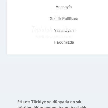
Anasayfa
menüyü
aç
Gizlilik Politikası
Topluluk ve İlham
Yasal Uyarı
Birlikte öğren, birlikte keşfet!
Hakkımızda
Etiket:
Türkiye ve dünyada en sık
görülen ölüm nedeni hangi hastalık