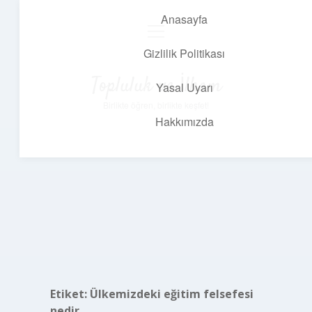
Anasayfa
menüyü
aç
Gizlilik Politikası
Topluluk ve İlham
Yasal Uyarı
Birlikte öğren, birlikte keşfet!
Hakkımızda
Etiket:
Ülkemizdeki eğitim felsefesi
nedir