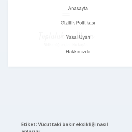
Anasayfa
menüyü
aç
Gizlilik Politikası
Topluluk ve İlham
Yasal Uyarı
Birlikte öğren, birlikte keşfet!
Hakkımızda
Etiket:
Vücuttaki bakır eksikliği nasıl
anlaşılır