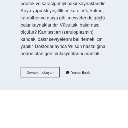
böbrek ve karaciğer iyi bakır kaynaklarıdır.
Koyu yapraklı yeşillikler, kuru erik, kakao,
karabiber ve maya gibi meyveler de güçlü
bakır kaynaklarıdır. Vücuttaki bakır nasıl
ölçülür? Kan testleri (seruloplazmin),
kandaki bakır seviyelerini belirlemek için
yapılır. Doktorlar ayrıca Wilson hastalığına
neden olan gen mutasyonlarını aramak…
Fazla
Devamını okuyun
Yorum Bırak
Bakır
Vücuttan
Nasıl
Atılır
https://buyukforum.com.tr/