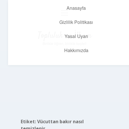
Anasayfa
menüyü
aç
Gizlilik Politikası
Topluluk ve İlham
Yasal Uyarı
Birlikte öğren, birlikte keşfet!
Hakkımızda
Etiket:
Vücuttan bakır nasıl
temizlenir