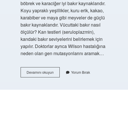
böbrek ve karaciğer iyi bakır kaynaklarıdır.
Koyu yapraklı yeşillikler, kuru erik, kakao,
karabiber ve maya gibi meyveler de güçlü
bakır kaynaklarıdır. Vücuttaki bakır nasıl
ölçülür? Kan testleri (seruloplazmin),
kandaki bakır seviyelerini belirlemek için
yapılır. Doktorlar ayrıca Wilson hastalığına
neden olan gen mutasyonlarını aramak…
Fazla
Devamını okuyun
Yorum Bırak
Bakır
Vücuttan
Nasıl
Atılır
https://buyukforum.com.tr/