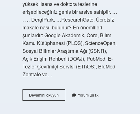
yüksek lisans ve doktora tezlerine
erişebileceğiniz geniş bir arşive sahiptir. …
. … DergiPark. …ResearchGate. Ücretsiz
makale nasıl bulunur? En önemlileri
şunlardır: Google Akademik, Core, Bilim
Kamu Kütüphanesi (PLOS), ScienceOpen,
Sosyal Bilimler Araştırma Ağı (SSNR),
Açık Erişim Rehberi (DOAJ), PubMed, E-
Tezler Çevrimiçi Servisi (EThOS), BioMed
Zentrale ve…
Makalelere
Devamını okuyun
Yorum Bırak
Nasıl
Ulaşabilirim
https://buyukforum.com.tr/