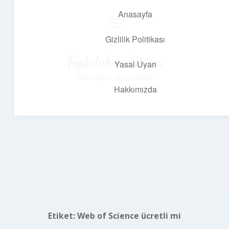
Anasayfa
menüyü
aç
Gizlilik Politikası
Topluluk ve İlham
Yasal Uyarı
Birlikte öğren, birlikte keşfet!
Hakkımızda
Etiket:
Web of Science ücretli mi