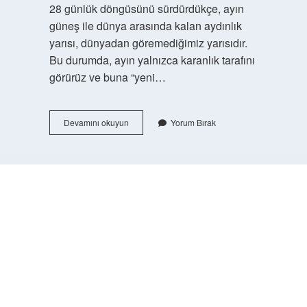
28 günlük döngüsünü sürdürdükçe, ayın
güneş ile dünya arasında kalan aydınlık
yarısı, dünyadan göremediğimiz yarısıdır.
Bu durumda, ayın yalnızca karanlık tarafını
görürüz ve buna “yeni…
Yeni
Devamını okuyun
Yorum Bırak
Ay
Evresinde
Ay
Kimle
Kimin
https://buyukforum.com.tr/
Arasındadır