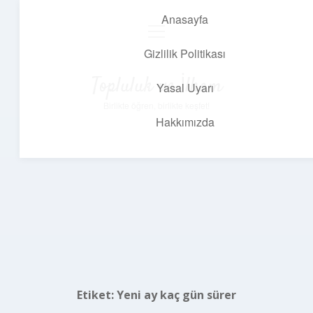
Anasayfa
menüyü
aç
Gizlilik Politikası
Topluluk ve İlham
Yasal Uyarı
Birlikte öğren, birlikte keşfet!
Hakkımızda
Etiket:
Yeni ay kaç gün sürer