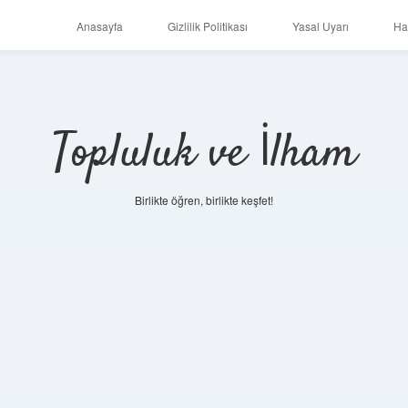
Anasayfa
Gizlilik Politikası
Yasal Uyarı
Ha
Topluluk ve İlham
Birlikte öğren, birlikte keşfet!