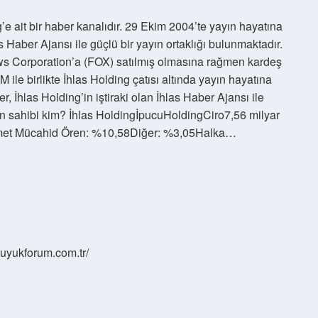
’e ait bir haber kanalıdır. 29 Ekim 2004’te yayın hayatına
las Haber Ajansı ile güçlü bir yayın ortaklığı bulunmaktadır.
ws Corporation’a (FOX) satılmış olmasına rağmen kardeş
e birlikte İhlas Holding çatısı altında yayın hayatına
hlas Holding’in iştiraki olan İhlas Haber Ajansı ile
g’in sahibi kim? İhlas HoldingİpucuHoldingCiro7,56 milyar
Ahmet Mücahid Ören: %10,58Diğer: %3,05Halka…
/buyukforum.com.tr/