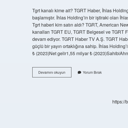
Tgrt kanalı kime ait? TGRT Haber, İhlas Holding
başlamıştır. İhlas Holding’in bir iştiraki olan İh
Tgrt haberi kim satın aldı? TGRT, American Ne
kanalları TGRT EU, TGRT Belgesel ve TGRT FM il
devam ediyor. TGRT Haber TV A.Ş. TGRT Haber, İ
güçlü bir yayın ortaklığına sahip. İhlas Holdin
₺ (2023)Net gelir1,55 milyar ₺ (2023)Sahibi
Tgrtnin
Devamını okuyun
Yorum Bırak
Yeni
Sahibi
Kim
https:/