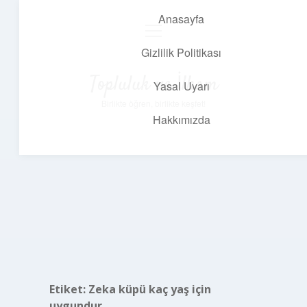
Anasayfa
menüyü
aç
Gizlilik Politikası
Topluluk ve İlham
Yasal Uyarı
Birlikte öğren, birlikte keşfet!
Hakkımızda
Etiket:
Zeka küpü kaç yaş için
uygundur