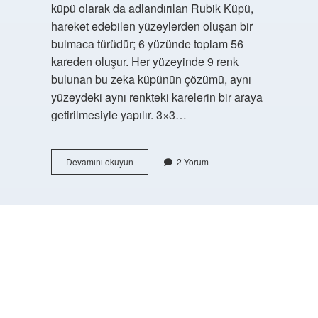
küpü olarak da adlandırılan Rubik Küpü,
hareket edebilen yüzeylerden oluşan bir
bulmaca türüdür; 6 yüzünde toplam 56
kareden oluşur. Her yüzeyinde 9 renk
bulunan bu zeka küpünün çözümü, aynı
yüzeydeki aynı renkteki karelerin bir araya
getirilmesiyle yapılır. 3×3…
Zeka
Devamını okuyun
2 Yorum
Küpü
Artı
Yaptıktan
Sonra
Ne
https://buyukforum.com.tr/
Yapılır