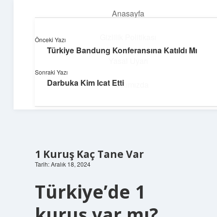
Anasayfa
menüyü
aç
Gizlilik Politikası
Önceki Yazı
Türkiye Bandung Konferansına Katıldı Mı
Topluluk ve İlham
Yasal Uyarı
Sonraki Yazı
Birlikte öğren, birlikte keşfet!
Darbuka Kim Icat Etti
Hakkımızda
1 Kuruş Kaç Tane Var
Tarih: Aralık 18, 2024
Türkiye’de 1
kuruş var mı?