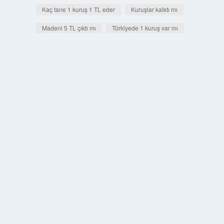
Kaç tane 1 kuruş 1 TL eder
Kuruşlar kalktı mı
Madeni 5 TL çıktı mı
Türkiyede 1 kuruş var mı