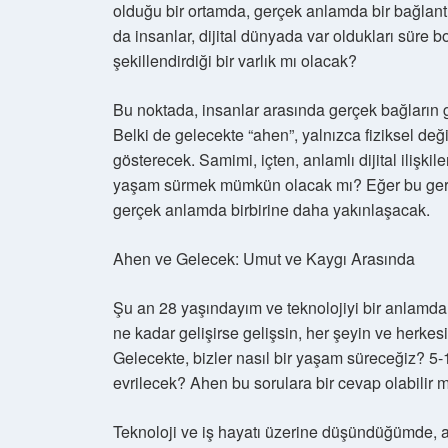
olduğu bir ortamda, gerçek anlamda bir bağla
da insanlar, dijital dünyada var oldukları süre b
şekillendirdiği bir varlık mı olacak?
Bu noktada, insanlar arasında gerçek bağların g
Belki de gelecekte “ahen”, yalnızca fiziksel deği
gösterecek. Samimi, içten, anlamlı dijital ilişkil
yaşam sürmek mümkün olacak mı? Eğer bu gerçek
gerçek anlamda birbirine daha yakınlaşacak.
Ahen ve Gelecek: Umut ve Kaygı Arasında
Şu an 28 yaşındayım ve teknolojiyi bir anlamd
ne kadar gelişirse gelişsin, her şeyin ve herkes
Gelecekte, bizler nasıl bir yaşam süreceğiz? 5-10
evrilecek? Ahen bu sorulara bir cevap olabilir 
Teknoloji ve iş hayatı üzerine düşündüğümde, a