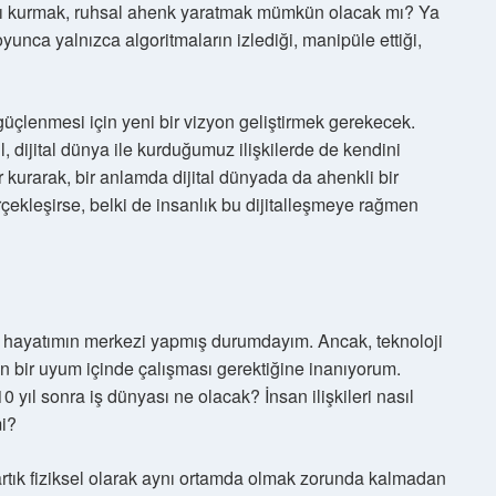
ntı kurmak, ruhsal ahenk yaratmak mümkün olacak mı? Ya
oyunca yalnızca algoritmaların izlediği, manipüle ettiği,
üçlenmesi için yeni bir vizyon geliştirmek gerekecek.
l, dijital dünya ile kurduğumuz ilişkilerde de kendini
er kurarak, bir anlamda dijital dünyada da ahenkli bir
leşirse, belki de insanlık bu dijitalleşmeye rağmen
a hayatımın merkezi yapmış durumdayım. Ancak, teknoloji
in bir uyum içinde çalışması gerektiğine inanıyorum.
 yıl sonra iş dünyası ne olacak? İnsan ilişkileri nasıl
mi?
rtık fiziksel olarak aynı ortamda olmak zorunda kalmadan