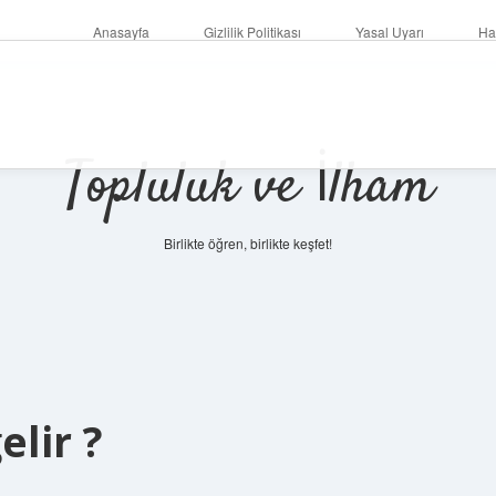
Anasayfa
Gizlilik Politikası
Yasal Uyarı
Ha
Topluluk ve İlham
Birlikte öğren, birlikte keşfet!
lir ?