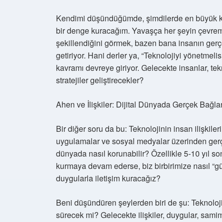
Kendimi düşündüğümde, şimdilerde en büyük kayg
bir denge kuracağım. Yavaşça her şeyin çevremiz
şekillendiğini görmek, bazen bana insanın ger
getiriyor. Hani derler ya, “Teknolojiyi yönetmeli
kavramı devreye giriyor. Gelecekte insanlar, te
stratejiler geliştirecekler?
Ahen ve İlişkiler: Dijital Dünyada Gerçek Bağlan
Bir diğer soru da bu: Teknolojinin insan ilişkile
uygulamalar ve sosyal medyalar üzerinden gerçe
dünyada nasıl korunabilir? Özellikle 5-10 yıl so
kurmaya devam ederse, biz birbirimize nasıl “g
duygularla iletişim kuracağız?
Beni düşündüren şeylerden biri de şu: Teknoloji
sürecek mi? Gelecekte ilişkiler, duygular, samim