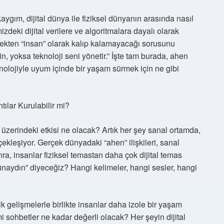
ım, dijital dünya ile fiziksel dünyanın arasında nasıl
deki dijital verilere ve algoritmalara dayalı olarak
çekten “insan” olarak kalıp kalamayacağı sorusunu
sin, yoksa teknoloji seni yönetir.” İşte tam burada, ahen
knolojiyle uyum içinde bir yaşam sürmek için ne gibi
tılar Kurulabilir mi?
ri üzerindeki etkisi ne olacak? Artık her şey sanal ortamda,
kleşiyor. Gerçek dünyadaki “ahen” ilişkileri, sanal
nra, insanlar fiziksel temastan daha çok dijital temas
ünaydın” diyeceğiz? Hangi kelimeler, hangi sesler, hangi
k gelişmelerle birlikte insanlar daha izole bir yaşam
i sohbetler ne kadar değerli olacak? Her şeyin dijital