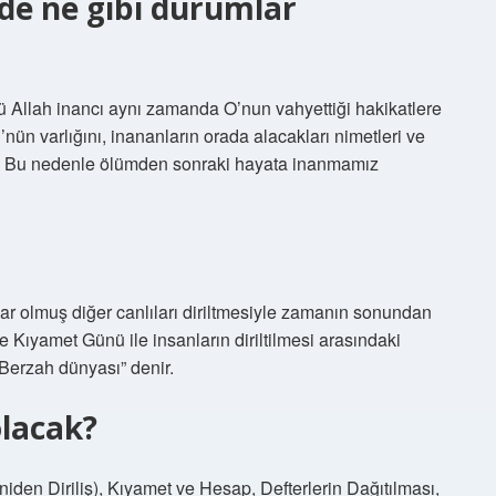
de ne gibi durumlar
ü Allah inancı aynı zamanda O’nun vahyettiği hakikatlere
nün varlığını, inananların orada alacakları nimetleri ve
ir. Bu nedenle ölümden sonraki hayata inanmamız
var olmuş diğer canlıları diriltmesiyle zamanın sonundan
 Kıyamet Günü ile insanların diriltilmesi arasındaki
Berzah dünyası” denir.
olacak?
niden Diriliş), Kıyamet ve Hesap, Defterlerin Dağıtılması,