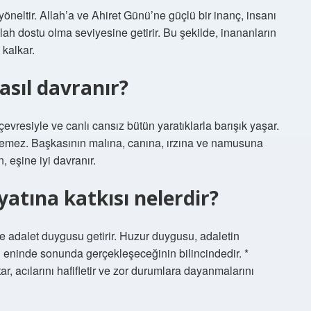
öneltir. Allah’a ve Ahiret Günü’ne güçlü bir inanç, insanı
llah dostu olma seviyesine getirir. Bu şekilde, inananların
 kalkar.
asıl davranır?
çevresiyle ve canlı cansız bütün yaratıklarla barışık yaşar.
remez. Başkasının malına, canına, ırzına ve namusuna
eşine iyi davranır.
atına katkısı nelerdir?
ve adalet duygusu getirir. Huzur duygusu, adaletin
in eninde sonunda gerçekleşeceğinin bilincindedir. *
ar, acılarını hafifletir ve zor durumlara dayanmalarını