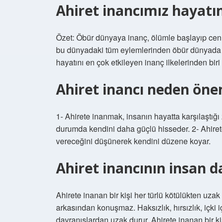
Ahiret inancımız hayatım
Özet: Öbür dünyaya inanç, ölümle başlayıp cen
bu dünyadaki tüm eylemlerinden öbür dünyada s
hayatını en çok etkileyen inanç ilkelerinden biri
Ahiret inancı neden öne
1- Ahirete inanmak, insanın hayatta karşılaştığı
durumda kendini daha güçlü hisseder. 2- Ahirete
vereceğini düşünerek kendini düzene koyar.
Ahiret inancının insan da
Ahirete inanan bir kişi her türlü kötülükten uza
arkasından konuşmaz. Haksızlık, hırsızlık, içki 
davranışlardan uzak durur. Ahirete inanan bir k