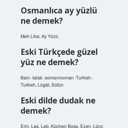
Osmanlıca ay yüzlü
ne demek?
Meh Lika: Ay Yüzü.
Eski Türkçede güzel
yüz ne demek?
Bain -talak -somanmoman -Turkish -
Turkish, Lügât, Sütün
Eski dilde dudak ne
demek?
Erin, Laş, Leb, Küchen Boss, Ezen, Lünc