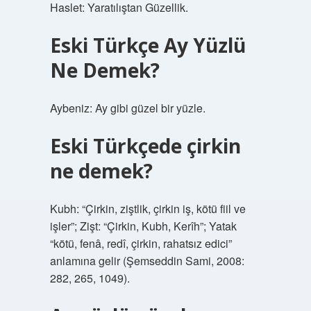
Haslet: Yaratılıştan Güzellik.
Eski Türkçe Ay Yüzlü
Ne Demek?
Aybeniz: Ay gibi güzel bir yüzle.
Eski Türkçede çirkin
ne demek?
Kubh: “Çirkin, ziştlik, çirkin iş, kötü fiil ve
işler”; Zişt: “Çirkin, Kubh, Kerîh”; Yatak
“kötü, fenâ, redî, çirkin, rahatsız edici”
anlamına gelir (Şemseddin Sami, 2008:
282, 265, 1049).