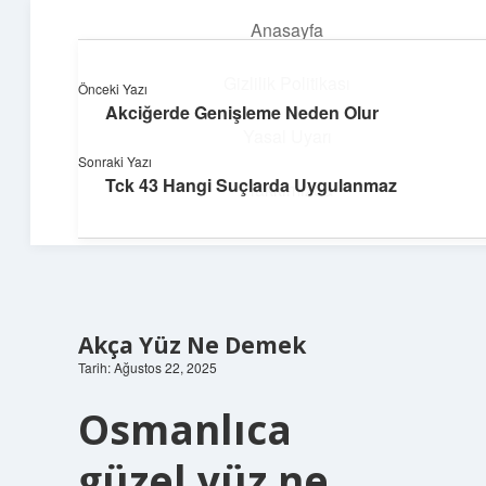
Anasayfa
menüyü
aç
Gizlilik Politikası
Önceki Yazı
Akciğerde Genişleme Neden Olur
Topluluk ve İlham
Yasal Uyarı
Sonraki Yazı
Birlikte öğren, birlikte keşfet!
Tck 43 Hangi Suçlarda Uygulanmaz
Hakkımızda
Akça Yüz Ne Demek
Tarih: Ağustos 22, 2025
Osmanlıca
güzel yüz ne