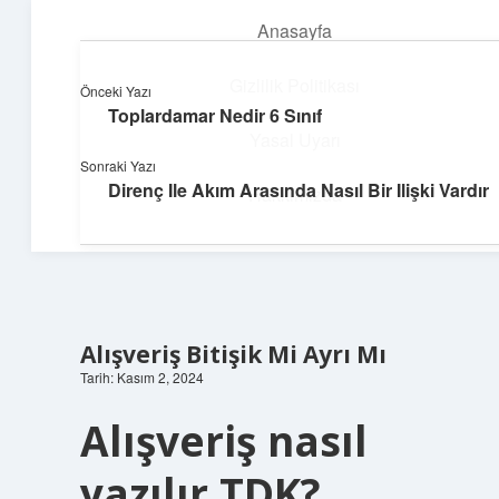
Anasayfa
menüyü
aç
Gizlilik Politikası
Önceki Yazı
Toplardamar Nedir 6 Sınıf
Topluluk ve İlham
Yasal Uyarı
Sonraki Yazı
Birlikte öğren, birlikte keşfet!
Direnç Ile Akım Arasında Nasıl Bir Ilişki Vardır
Hakkımızda
Alışveriş Bitişik Mi Ayrı Mı
Tarih: Kasım 2, 2024
Alışveriş nasıl
yazılır TDK?