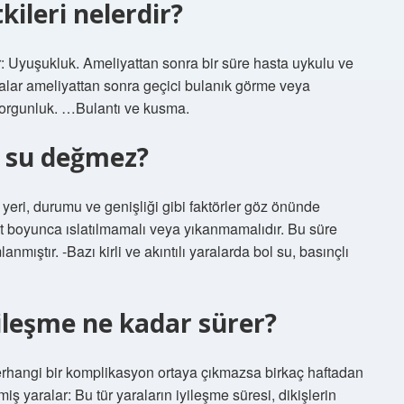
ileri nelerdir?
lir: Uyuşukluk. Ameliyattan sonra bir süre hasta uykulu ve
talar ameliyattan sonra geçici bulanık görme veya
yorgunluk. …Bulantı ve kusma.
n su değmez?
yeri, durumu ve genişliği gibi faktörler göz önünde
at boyunca ıslatılmamalı veya yıkanmamalıdır. Bu süre
nmıştır. -Bazı kirli ve akıntılı yaralarda bol su, basınçlı
ileşme ne kadar sürer?
herhangi bir komplikasyon ortaya çıkmazsa birkaç haftadan
miş yaralar: Bu tür yaraların iyileşme süresi, dikişlerin