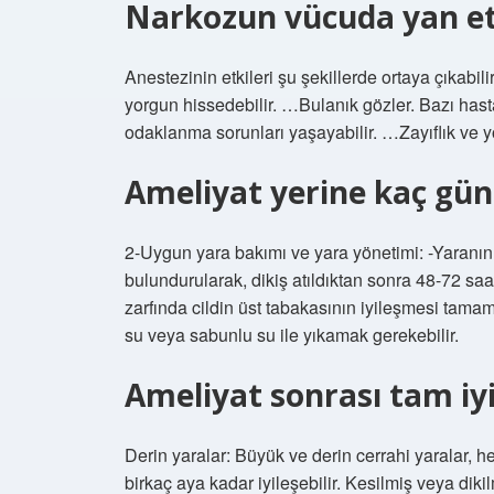
Narkozun vücuda yan etk
Anestezinin etkileri şu şekillerde ortaya çıkabi
yorgun hissedebilir. …Bulanık gözler. Bazı has
odaklanma sorunları yaşayabilir. …Zayıflık ve 
Ameliyat yerine kaç gü
2-Uygun yara bakımı ve yara yönetimi: -Yaranın 
bulundurularak, dikiş atıldıktan sonra 48-72 sa
zarfında cildin üst tabakasının iyileşmesi tamamla
su veya sabunlu su ile yıkamak gerekebilir.
Ameliyat sonrası tam iy
Derin yaralar: Büyük ve derin cerrahi yaralar, 
birkaç aya kadar iyileşebilir. Kesilmiş veya dikil