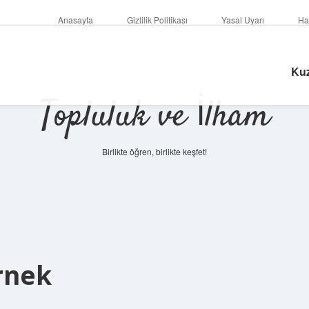
Anasayfa
Gizlilik Politikası
Yasal Uyarı
Ha
Kuz
Topluluk ve İlham
Birlikte öğren, birlikte keşfet!
rnek