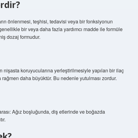
rdir?
ların önlenmesi, teşhisi, tedavisi veya bir fonksiyonun
, genellikle bir veya daha fazla yardımcı madde ile formüle
miş dozaj formudur.
n nişasta koruyucularına yerleştirilmesiyle yapılan bir ilaç
na rağmen daha büyüktür. Bu nedenle yutulması zordur.
garası: Ağız boşluğunda, diş etlerinde ve boğazda
ır.
ek?