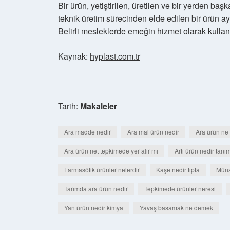
Bir ürün, yetiştirilen, üretilen ve bir yerden baş
teknik üretim sürecinden elde edilen bir ürün a
Belirli mesleklerde emeğin hizmet olarak kullanı
Kaynak:
hyplast.com.tr
Tarih:
Makaleler
Ara madde nedir
Ara mal ürün nedir
Ara ürün ne
Ara ürün net tepkimede yer alır mı
Artı ürün nedir tanım
Farmasötik ürünler nelerdir
Kaşe nedir tıpta
Müna
Tarımda ara ürün nedir
Tepkimede ürünler neresi
Yan ürün nedir kimya
Yavaş basamak ne demek