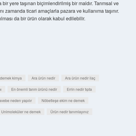
ka bir yere taşınan biçimlendirilmiş bir maldır. Tarımsal ve
ynı zamanda ticari amaçlarla pazara ve kullanıma taşınır.
lması da bir ürün olarak kabul edilebilir.
 demek kimya
Ara ürün nedir
Ara ürün nedir ilaç
ı
En önemli tarım ürünü nedir
Errin nedir tıpta
vebe neden yapılır
Nöbetleşe ekim ne demek
Unimoleküler ne demek
Ürün nedir tanımlayınız