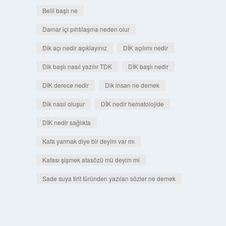
Belli başlı ne
Damar içi pıhtılaşma neden olur
Dik açı nedir açıklayınız
DİK açılımı nedir
Dik başlı nasıl yazılır TDK
DİK başlı nedir
DİK derece nedir
Dik insan ne demek
Dik nasıl oluşur
DİK nedir hematolojide
DİK nedir sağlıkta
Kafa yarmak diye bir deyim var mı
Kafası şişmek atasözü mü deyim mi
Sade suya tirit türünden yazılan sözler ne demek