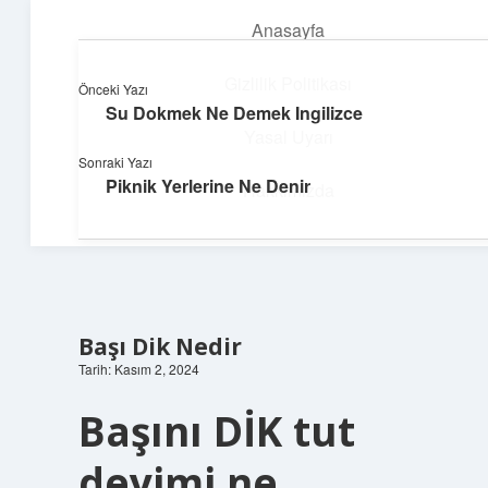
Anasayfa
menüyü
aç
Gizlilik Politikası
Önceki Yazı
Su Dokmek Ne Demek Ingilizce
Topluluk ve İlham
Yasal Uyarı
Sonraki Yazı
Birlikte öğren, birlikte keşfet!
Piknik Yerlerine Ne Denir
Hakkımızda
Başı Dik Nedir
Tarih: Kasım 2, 2024
Başını DİK tut
deyimi ne