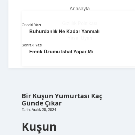
Anasayfa
menüyü
aç
Gizlilik Politikası
Önceki Yazı
Buhurdanlık Ne Kadar Yanmalı
Topluluk ve İlham
Yasal Uyarı
Sonraki Yazı
Birlikte öğren, birlikte keşfet!
Frenk Üzümü Ishal Yapar Mı
Hakkımızda
Bir Kuşun Yumurtası Kaç
Günde Çıkar
Tarih: Aralık 28, 2024
Kuşun