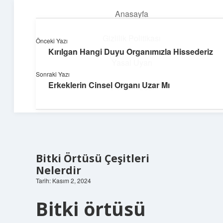
Anasayfa
menüyü
aç
Gizlilik Politikası
Önceki Yazı
Kırılgan Hangi Duyu Organımızla Hissederiz
Topluluk ve İlham
Yasal Uyarı
Sonraki Yazı
Birlikte öğren, birlikte keşfet!
Erkeklerin Cinsel Organı Uzar Mı
Hakkımızda
Bitki Örtüsü Çeşitleri
Nelerdir
Tarih: Kasım 2, 2024
Bitki örtüsü