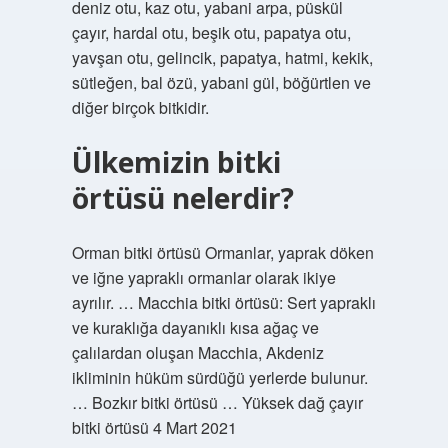
deniz otu, kaz otu, yabani arpa, püskül
çayır, hardal otu, beşik otu, papatya otu,
yavşan otu, gelincik, papatya, hatmi, kekik,
sütleğen, bal özü, yabani gül, böğürtlen ve
diğer birçok bitkidir.
Ülkemizin bitki
örtüsü nelerdir?
Orman bitki örtüsü Ormanlar, yaprak döken
ve iğne yapraklı ormanlar olarak ikiye
ayrılır. … Macchia bitki örtüsü: Sert yapraklı
ve kuraklığa dayanıklı kısa ağaç ve
çalılardan oluşan Macchia, Akdeniz
ikliminin hüküm sürdüğü yerlerde bulunur.
… Bozkır bitki örtüsü … Yüksek dağ çayır
bitki örtüsü 4 Mart 2021