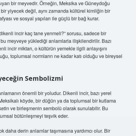
r taşıyan bir meyvedir. Örneğin, Meksika ve Güneydoğu
 bir yiyecek değil, aynı zamanda kültürel kimliğin bir
yası ve sosyal yapıları ile güçlü bir bağ kurar.
“dikenli incir kaç tane yenmeli?” sorusu, sadece bir
u meyveye yüklediği anlamlarla ilişkilendirilir. Bazı
 incir miktarı, o kültürün yemekle ilgili anlayışını
duğu, toplumsal normların ne kadar katı olduğu ve bireysel
Yiyeceğin Sembolizmi
anlamanın önemli bir yoludur. Dikenli incir, bazı yerel
r Meksikalı köyde, bir düğün ya da toplumsal bir kutlama
reketin ve birleşmenin sembolü olarak sunulabilir. Bu
lumsal bütünleşmeyi teşvik eder.
 çok daha derin anlamlar taşımasına yardımcı olur. Bir