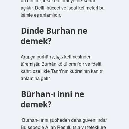
bu deliller, inkar edilemeyecek kadar
açıktır. Delil, hüccet ve ispat kelimeleri bu
isimle eş anlamlıdır.
Dinde Burhan ne
demek?
Arapça burhān برهان kelimesinden
türemiştir. Burhān kökü brhn’dir ve “delil,
kanıt, özellikle Tanrı’nın kudretinin kanıtı”
anlamına gelir.
Bürhan-ı inni ne
demek?
“Burhan-ı inni şüpheden daha güvenilirdir.”
Bu sebeple Allah Resulü (s.a.v.) tefekküre