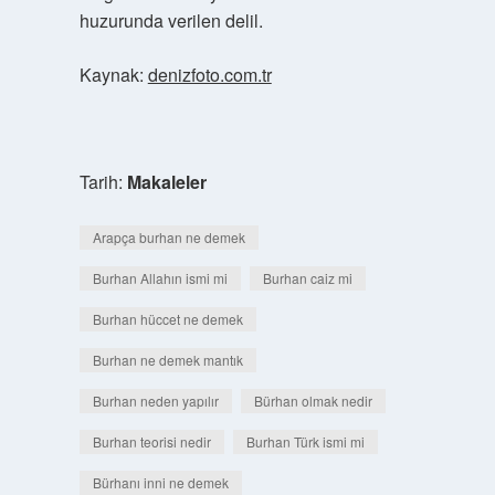
huzurunda verilen delil.
Kaynak:
denizfoto.com.tr
Tarih:
Makaleler
Arapça burhan ne demek
Burhan Allahın ismi mi
Burhan caiz mi
Burhan hüccet ne demek
Burhan ne demek mantık
Burhan neden yapılır
Bürhan olmak nedir
Burhan teorisi nedir
Burhan Türk ismi mi
Bürhanı inni ne demek