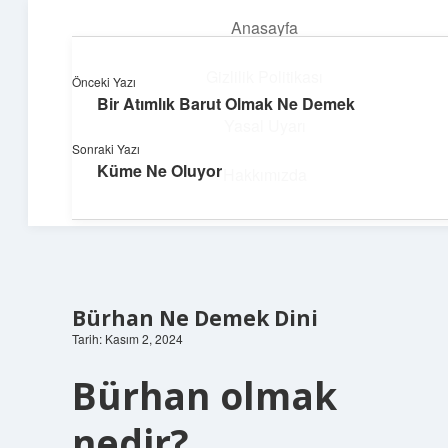
Anasayfa
menüyü
aç
Gizlilik Politikası
Önceki Yazı
Bir Atımlık Barut Olmak Ne Demek
Topluluk ve İlham
Yasal Uyarı
Sonraki Yazı
Birlikte öğren, birlikte keşfet!
Küme Ne Oluyor
Hakkımızda
Bürhan Ne Demek Dini
Tarih: Kasım 2, 2024
Bürhan olmak
nedir?