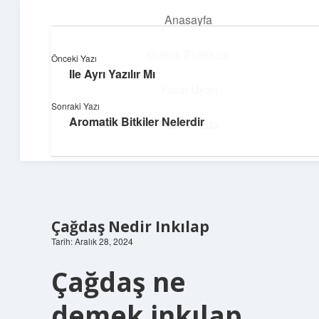
Anasayfa
menüyü
aç
Gizlilik Politikası
Önceki Yazı
Ile Ayrı Yazılır Mı
Topluluk ve İlham
Yasal Uyarı
Sonraki Yazı
Birlikte öğren, birlikte keşfet!
Aromatik Bitkiler Nelerdir
Hakkımızda
Çağdaş Nedir Inkılap
Tarih: Aralık 28, 2024
Çağdaş ne
demek inkılap