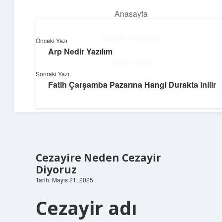
Anasayfa
menüyü
aç
Gizlilik Politikası
Önceki Yazı
Arp Nedir Yazılım
Topluluk ve İlham
Yasal Uyarı
Sonraki Yazı
Birlikte öğren, birlikte keşfet!
Fatih Çarşamba Pazarına Hangi Durakta Inilir
Hakkımızda
Cezayire Neden Cezayir
Diyoruz
Tarih: Mayıs 21, 2025
Cezayir adı