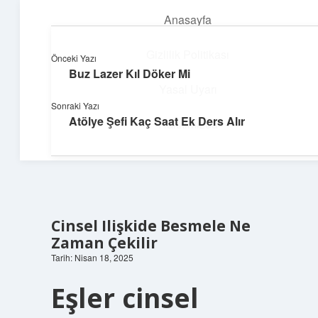
Anasayfa
menüyü
aç
Gizlilik Politikası
Önceki Yazı
Buz Lazer Kıl Döker Mi
Topluluk ve İlham
Yasal Uyarı
Sonraki Yazı
Birlikte öğren, birlikte keşfet!
Atölye Şefi Kaç Saat Ek Ders Alır
Hakkımızda
Cinsel Ilişkide Besmele Ne
Zaman Çekilir
Tarih: Nisan 18, 2025
Eşler cinsel