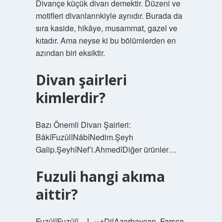
Divançe küçük divan demektir. Düzeni ve
motifleri divanlarınkiyle aynıdır. Burada da
sıra kaside, hikâye, musammat, gazel ve
kıtadır. Ama neyse ki bu bölümlerden en
azından biri eksiktir.
Divan şairleri
kimlerdir?
Bazı Önemli Divan Şairleri:
BâkîFuzûlîNâbîNedim.Şeyh
Galip.ŞeyhîNef’i.AhmedîDiğer ürünler…
Fuzuli hangi akıma
aittir?
FuzûlîFuzûlî فضولیDilAzerbaycan, Farsça