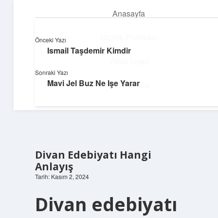
Anasayfa
menüyü
aç
Gizlilik Politikası
Önceki Yazı
Ismail Taşdemir Kimdir
Topluluk ve İlham
Yasal Uyarı
Sonraki Yazı
Birlikte öğren, birlikte keşfet!
Mavi Jel Buz Ne Işe Yarar
Hakkımızda
Divan Edebiyatı Hangi
Anlayış
Tarih: Kasım 2, 2024
Divan edebiyatı