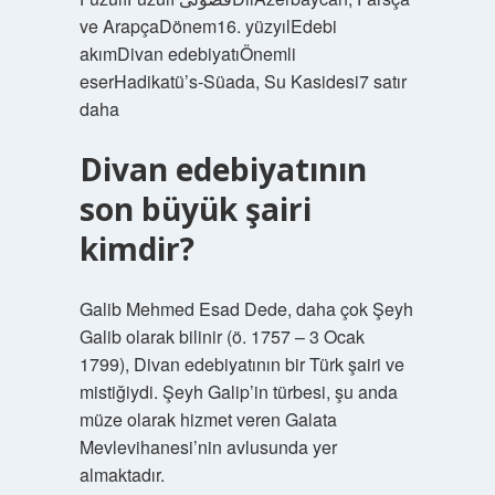
ve ArapçaDönem16. yüzyılEdebi
akımDivan edebiyatıÖnemli
eserHadikatü’s-Süada, Su Kasidesi7 satır
daha
Divan edebiyatının
son büyük şairi
kimdir?
Galib Mehmed Esad Dede, daha çok Şeyh
Galib olarak bilinir (ö. 1757 – 3 Ocak
1799), Divan edebiyatının bir Türk şairi ve
mistiğiydi. Şeyh Galip’in türbesi, şu anda
müze olarak hizmet veren Galata
Mevlevihanesi’nin avlusunda yer
almaktadır.