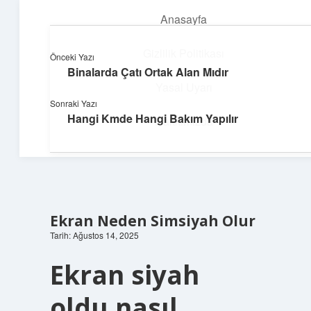
Anasayfa
menüyü
aç
Gizlilik Politikası
Önceki Yazı
Binalarda Çatı Ortak Alan Mıdır
Topluluk ve İlham
Yasal Uyarı
Sonraki Yazı
Birlikte öğren, birlikte keşfet!
Hangi Kmde Hangi Bakım Yapılır
Hakkımızda
Ekran Neden Simsiyah Olur
Tarih: Ağustos 14, 2025
Ekran siyah
oldu nasıl