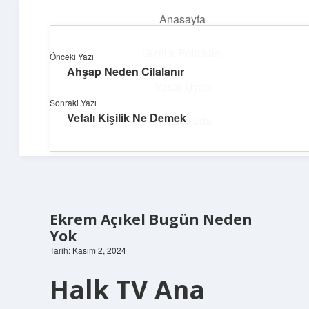
Anasayfa
menüyü
aç
Gizlilik Politikası
Önceki Yazı
Ahşap Neden Cilalanır
Topluluk ve İlham
Yasal Uyarı
Sonraki Yazı
Birlikte öğren, birlikte keşfet!
Vefalı Kişilik Ne Demek
Hakkımızda
Ekrem Açıkel Bugün Neden
Yok
Tarih: Kasım 2, 2024
Halk TV Ana