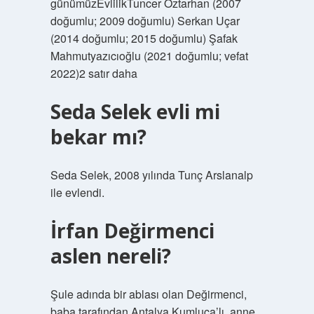
günümüzEvlilikTuncer Öztarhan (2007
doğumlu; 2009 doğumlu) Serkan Uçar
(2014 doğumlu; 2015 doğumlu) Şafak
Mahmutyazıcıoğlu (2021 doğumlu; vefat
2022)2 satır daha
Seda Selek evli mi
bekar mı?
Seda Selek, 2008 yılında Tunç Arslanalp
ile evlendi.
İrfan Değirmenci
aslen nereli?
Şule adında bir ablası olan Değirmenci,
baba tarafından Antalya Kumluca’lı, anne