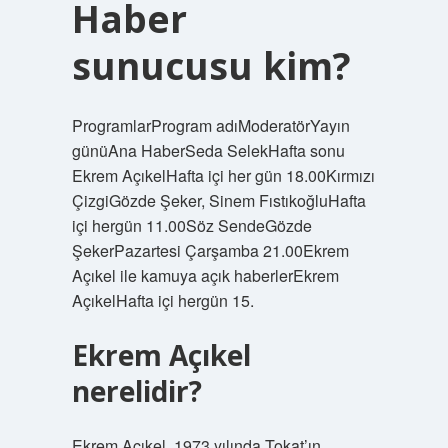
Haber
sunucusu kim?
ProgramlarProgram adıModeratörYayın
günüAna HaberSeda SelekHafta sonu
Ekrem AçıkelHafta içi her gün 18.00Kırmızı
ÇizgiGözde Şeker, Sinem FıstıkoğluHafta
içi hergün 11.00Söz SendeGözde
ŞekerPazartesi Çarşamba 21.00Ekrem
Açıkel ile kamuya açık haberlerEkrem
AçıkelHafta içi hergün 15.
Ekrem Açıkel
nerelidir?
Ekrem Açıkel, 1973 yılında Tokat’ın