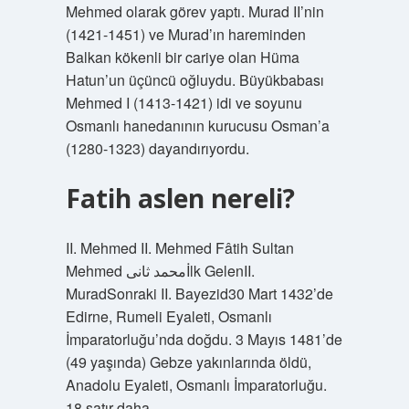
Mehmed olarak görev yaptı. Murad II’nin
(1421-1451) ve Murad’ın hareminden
Balkan kökenli bir cariye olan Hüma
Hatun’un üçüncü oğluydu. Büyükbabası
Mehmed I (1413-1421) idi ve soyunu
Osmanlı hanedanının kurucusu Osman’a
(1280-1323) dayandırıyordu.
Fatih aslen nereli?
II. Mehmed II. Mehmed Fâtih Sultan
Mehmed محمد ثانىİlk GelenII.
MuradSonraki II. Bayezid30 Mart 1432’de
Edirne, Rumeli Eyaleti, Osmanlı
İmparatorluğu’nda doğdu. 3 Mayıs 1481’de
(49 yaşında) Gebze yakınlarında öldü,
Anadolu Eyaleti, Osmanlı İmparatorluğu.
18 satır daha