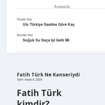
Anasayfa
menüyü
aç
Gizlilik Politikası
Önceki Yazı
Utc Türkiye Saatine Göre Kaç
Topluluk ve İlham
Yasal Uyarı
Sonraki Yazı
Birlikte öğren, birlikte keşfet!
Soğuk Su Saça Iyi Gelir Mi
Hakkımızda
Fatih Türk Ne Kanseriydi
Tarih: Aralık 6, 2024
Fatih Türk
kimdir?