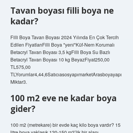
Tavan boyası filli boya ne
kadar?
Filli Boya Tavan Boyası 2024 Yılında En Çok Tercih
Edilen FiyatlarıFilli Boya *yeni*Küf-Nem Korumalı
Betacryl Tavan Boyası 3,5 kgFilli Boya Su Bazlı
Betacryl Tavan Boyası 10 kg BeyazFiyat250,00
TL575,00
TLYorumlar4,44,6SatıcıasosyapımarketArasboyayapı
Miktar3.
100 m2 eve ne kadar boya
gider?
100 m2 (metrekare) bir evde kaç kilo boya vardır? 15
litre boya yaklaşık 120-150 m2’lik bir alanı