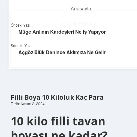
Anasayfa
menüyü
aç
Gizlilik Politikası
Önceki Yazı
Müge Anlının Kardeşleri Ne Iş Yapıyor
Topluluk ve İlham
Yasal Uyarı
Sonraki Yazı
Birlikte öğren, birlikte keşfet!
Açgözlülük Denince Aklımıza Ne Gelir
Hakkımızda
Filli Boya 10 Kiloluk Kaç Para
Tarih: Kasım 2, 2024
10 kilo filli tavan
boyası ne kadar?