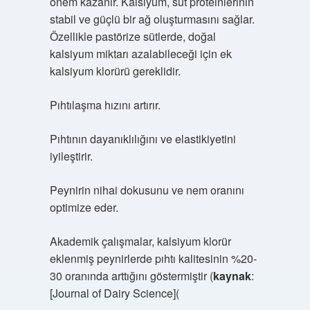
önem kazanır. Kalsiyum, süt proteinlerinin
stabil ve güçlü bir ağ oluşturmasını sağlar.
Özellikle pastörize sütlerde, doğal
kalsiyum miktarı azalabileceği için ek
kalsiyum klorürü gereklidir.
Pıhtılaşma hızını artırır.
Pıhtının dayanıklılığını ve elastikiyetini
iyileştirir.
Peynirin nihai dokusunu ve nem oranını
optimize eder.
Akademik çalışmalar, kalsiyum klorür
eklenmiş peynirlerde pıhtı kalitesinin %20-
30 oranında arttığını göstermiştir (
kaynak
:
[Journal of Dairy Science](