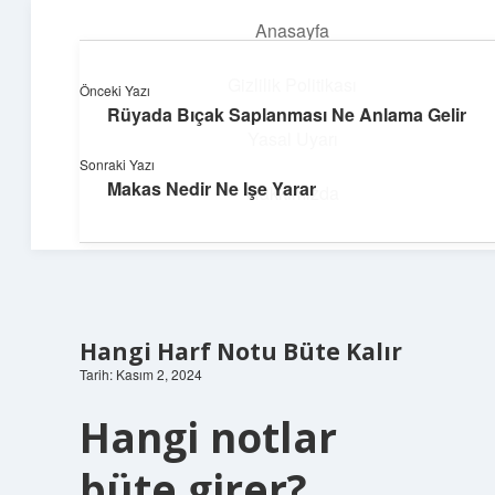
Anasayfa
menüyü
aç
Gizlilik Politikası
Önceki Yazı
Rüyada Bıçak Saplanması Ne Anlama Gelir
Topluluk ve İlham
Yasal Uyarı
Sonraki Yazı
Birlikte öğren, birlikte keşfet!
Makas Nedir Ne Işe Yarar
Hakkımızda
Hangi Harf Notu Büte Kalır
Tarih: Kasım 2, 2024
Hangi notlar
büte girer?