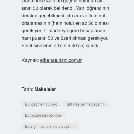
Daha önce 40 olan geçme notunun alt
sınırı 50 olarak belirlendi. Yani öğrencinin
dersten geçebilmesi için ara ve final not
ortalamasının (ham notu) en az 50 olması
gerekiyor. 1. maddeye göre hesaplanan
ham puanın 50 ve üzeri olması gerekiyor.
Final sınavının alt sınırı 40’a çıkarıldı.
Kaynak:
elbenaturizm.com.tr
Tarih:
Makaleler
Büt geçme notu kaç
Büt vize yerine geçer mi
Büt yüzde kaç etkiliyor
Büte girince final notu düşer mi