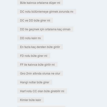
Büte kalınca ortalama düşer mi
DC notu bütünlemeye girmek zorunda mı
DC ve DD büte girer mi
DD ile geçmek için ortalama kaç olmalı
DD notu kalır mı
En fazla kaç dersten büte girilir
FD notu büte girer mi
FF ile kalınca büte girilir mi
Gno 2nin altında olursa ne olur
Hangi notlar büte girer
Harf notu CC olan büte girebilir mi
Kimler büte kalır