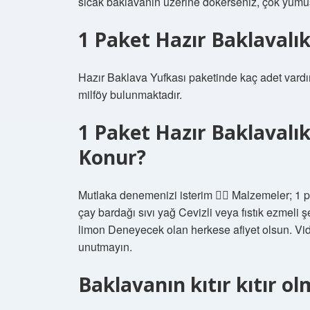
sıcak baklavanın üzerine dökerseniz, çok yumuş
1 Paket Hazır Baklavalı
Hazır Baklava Yufkası paketinde kaç adet vardır?
milföy bulunmaktadır.
1 Paket Hazır Baklavalı
Konur?
Mutlaka denemenizi isterim 👌🏻 Malzemeler; 1 p
çay bardağı sıvı yağ Cevizli veya fıstık ezmeli ş
limon Deneyecek olan herkese afiyet olsun. 
unutmayın.
Baklavanın kıtır kıtır ol