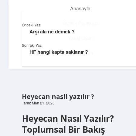
Anasayfa
menüyü
aç
Gizlilik Politikası
Önceki Yazı
Arşı âla ne demek ?
Topluluk ve İlham
Yasal Uyarı
Sonraki Yazı
Birlikte öğren, birlikte keşfet!
HF hangi kapta saklanır ?
Hakkımızda
Heyecan nasil yazılır ?
Tarih: Mart 21, 2026
Heyecan Nasıl Yazılır?
Toplumsal Bir Bakış