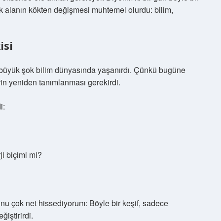
 alanın kökten değişmesi muhtemel olurdu: bilim,
isi
n büyük şok bilim dünyasında yaşanırdı. Çünkü bugüne
rin yeniden tanımlanması gerekirdi.
i:
i biçimi mi?
unu çok net hissediyorum: Böyle bir keşif, sadece
iştirirdi.