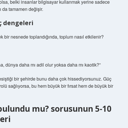
 olsa, belki insanlar bilgisayar kullanmak yerine sadece
ı da tamamen değişir.
ç dengeleri
tek bir nesnede toplandığında, toplum nasıl etkilenir?
sa, dünya daha mı adil olur yoksa daha mı kaotik?”
esiştiği bir şehirde bunu daha çok hissediyorsunuz. Güç
olü sağlıyorsa, bu hem büyük bir fırsat hem de büyük bir
bulundu mu? sorusunun 5-10
leri