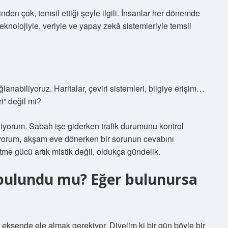
den çok, temsil ettiği şeyle ilgili. İnsanlar her dönemde
eknolojiyle, veriyle ve yapay zekâ sistemleriyle temsil
abiliyoruz. Haritalar, çeviri sistemleri, bilgiye erişim…
i” değil mi?
iyorum. Sabah işe giderken trafik durumunu kontrol
ıyorum, akşam eve dönerken bir sorunun cevabını
me gücü artık mistik değil, oldukça gündelik.
bulundu mu? Eğer bulunursa
eksende ele almak gerekiyor. Diyelim ki bir gün böyle bir