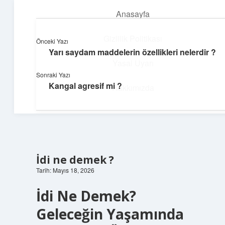
Anasayfa
menüyü
aç
Gizlilik Politikası
Önceki Yazı
Yarı saydam maddelerin özellikleri nelerdir ?
Topluluk ve İlham
Yasal Uyarı
Sonraki Yazı
Birlikte öğren, birlikte keşfet!
Kangal agresif mi ?
Hakkımızda
İdi ne demek ?
Tarih: Mayıs 18, 2026
İdi Ne Demek?
Geleceğin Yaşamında