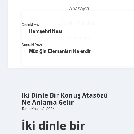
Anasayfa
menüyü
aç
Gizlilik Politikası
Önceki Yazı
Hemşehri Nasıl
Topluluk ve İlham
Yasal Uyarı
Sonraki Yazı
Birlikte öğren, birlikte keşfet!
Müziğin Elemanları Nelerdir
Hakkımızda
Iki Dinle Bir Konuş Atasözü
Ne Anlama Gelir
Tarih: Kasım 2, 2024
İki dinle bir