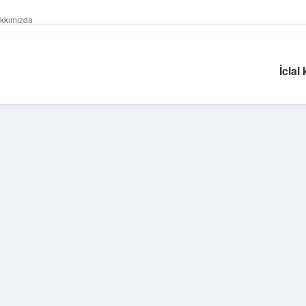
kkımızda
İclal