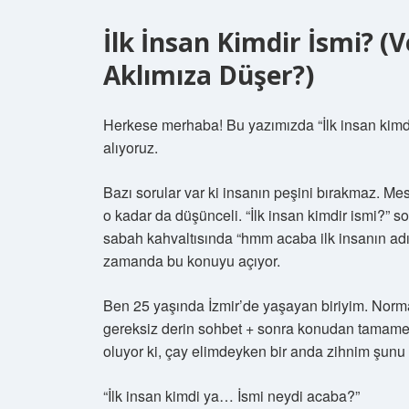
İlk İnsan Kimdir İsmi? (
Aklımıza Düşer?)
Herkese merhaba! Bu yazımızda “İlk insan kimdi
alıyoruz.
Bazı sorular var ki insanın peşini bırakmaz. Me
o kadar da düşünceli. “İlk insan kimdir ismi?” 
sabah kahvaltısında “hmm acaba ilk insanın ad
zamanda bu konuyu açıyor.
Ben 25 yaşında İzmir’de yaşayan biriyim. Norm
gereksiz derin sohbet + sonra konudan tamamen
oluyor ki, çay elimdeyken bir anda zihnim şunu f
“İlk insan kimdi ya… İsmi neydi acaba?”