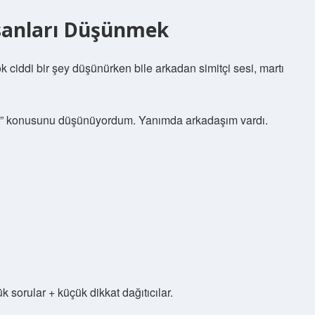
nsanları Düşünmek
ok ciddi bir şey düşünürken bile arkadan simitçi sesi, martı
smi?” konusunu düşünüyordum. Yanımda arkadaşım vardı.
ük sorular + küçük dikkat dağıtıcılar.