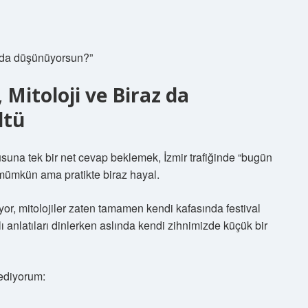
rıda düşünüyorsun?”
, Mitoloji ve Biraz da
ltü
rusuna tek bir net cevap beklemek, İzmir trafiğinde “bugün
e mümkün ama pratikte biraz hayal.
uyor, mitolojiler zaten tamamen kendi kafasında festival
klı anlatıları dinlerken aslında kendi zihnimizde küçük bir
ediyorum: