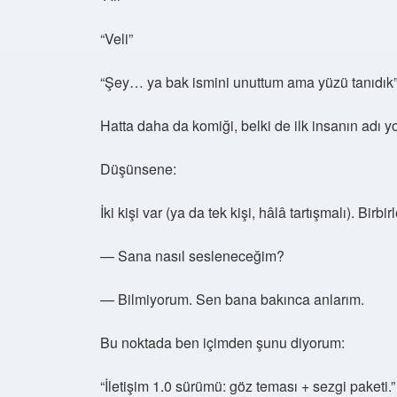
“Veli”
“Şey… ya bak ismini unuttum ama yüzü tanıdık
Hatta daha da komiği, belki de ilk insanın adı 
Düşünsene:
İki kişi var (ya da tek kişi, hâlâ tartışmalı). Birbir
— Sana nasıl sesleneceğim?
— Bilmiyorum. Sen bana bakınca anlarım.
Bu noktada ben içimden şunu diyorum:
“İletişim 1.0 sürümü: göz teması + sezgi paketi.”