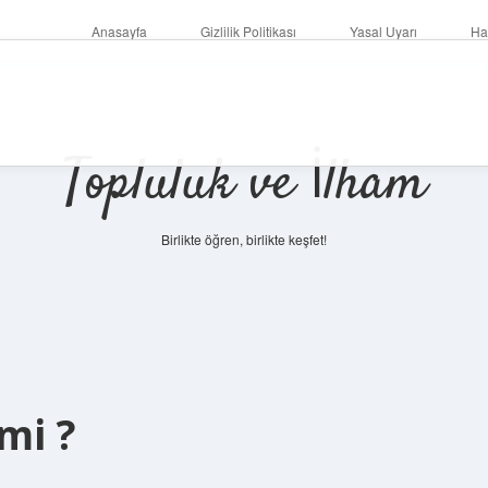
Anasayfa
Gizlilik Politikası
Yasal Uyarı
Ha
Topluluk ve İlham
Birlikte öğren, birlikte keşfet!
mi ?