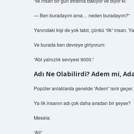
“İlk insan bir gün etrafına bakıyor ve diyor ki:
— Ben buradayım ama… neden buradayım?”
Yanındaki kişi de yok tabii, çünkü “ilk” insan. Y
Ve burada ben devreye giriyorum:
“Abi yalnızlık seviyesi 9000.”
Adı Ne Olabilirdi? Adem mi, Ada
Popüler anlatılarda genelde “Adem” ismi geçe
Ya ilk insanın adı çok daha sıradan bir şeyse?
Mesela:
“Ali”