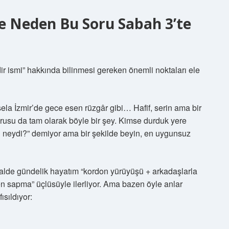
Ve Neden Bu Soru Sabah 3’te
r ismi” hakkında bilinmesi gereken önemli noktaları ele
sela İzmir’de gece esen rüzgâr gibi… Hafif, serin ama bir
sorusu da tam olarak böyle bir şey. Kimse durduk yere
ı neydi?” demiyor ama bir şekilde beyin, en uygunsuz
alde gündelik hayatım “kordon yürüyüşü + arkadaşlarla
 sapma” üçlüsüyle ilerliyor. Ama bazen öyle anlar
ısıldıyor: