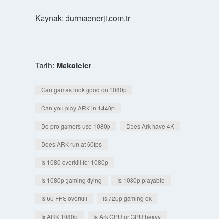
Kaynak:
durmaenerji.com.tr
Tarih:
Makaleler
Can games look good on 1080p
Can you play ARK in 1440p
Do pro gamers use 1080p
Does Ark have 4K
Does ARK run at 60fps
Is 1080 overkill for 1080p
Is 1080p gaming dying
Is 1080p playable
Is 60 FPS overkill
Is 720p gaming ok
Is ARK 1080p
Is Ark CPU or GPU heavy