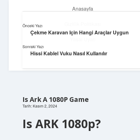
Anasayfa
menüyü
aç
Gizlilik Politikası
Önceki Yazı
Çekme Karavan Için Hangi Araçlar Uygun
Topluluk ve İlham
Yasal Uyarı
Sonraki Yazı
Birlikte öğren, birlikte keşfet!
Hissi Kablel Vuku Nasıl Kullanılır
Hakkımızda
Is Ark A 1080P Game
Tarih: Kasım 2, 2024
Is ARK 1080p?