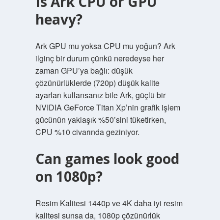
Is Ark CPU or GPU
heavy?
Ark GPU mu yoksa CPU mu yoğun? Ark
ilginç bir durum çünkü neredeyse her
zaman GPU’ya bağlı: düşük
çözünürlüklerde (720p) düşük kalite
ayarları kullansanız bile Ark, güçlü bir
NVIDIA GeForce Titan Xp’nin grafik işlem
gücünün yaklaşık %50’sini tüketirken,
CPU %10 civarında geziniyor.
Can games look good
on 1080p?
Resim Kalitesi 1440p ve 4K daha iyi resim
kalitesi sunsa da, 1080p çözünürlük