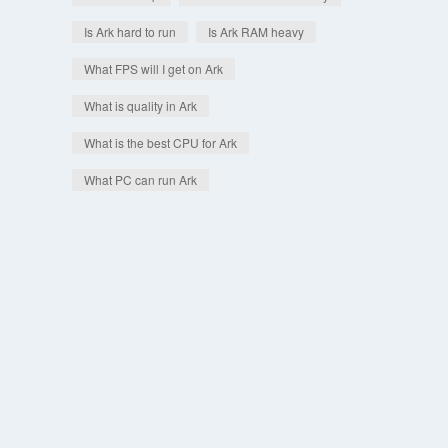
Is Ark hard to run
Is Ark RAM heavy
What FPS will I get on Ark
What is quality in Ark
What is the best CPU for Ark
What PC can run Ark