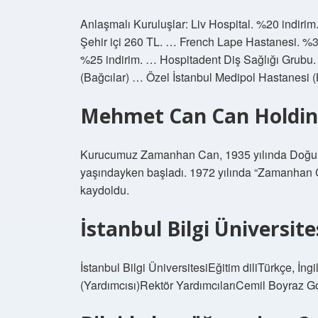
Anlaşmalı Kuruluşlar: Liv Hospital. %20 indiri
Şehir içi 260 TL. … French Lape Hastanesi. %3
%25 indirim. … Hospitadent Diş Sağlığı Grubu
(Bağcılar) … Özel İstanbul Medipol Hastanesi
Mehmet Can Can Holding’
Kurucumuz Zamanhan Can, 1935 yılında Doğu Be
yaşındayken başladı. 1972 yılında “Zamanhan Can
kaydoldu.
İstanbul Bilgi Üniversite
İstanbul Bilgi ÜniversitesiEğitim diliTürkçe, İn
(Yardımcısı)Rektör YardımcılarıCemil Boyraz 