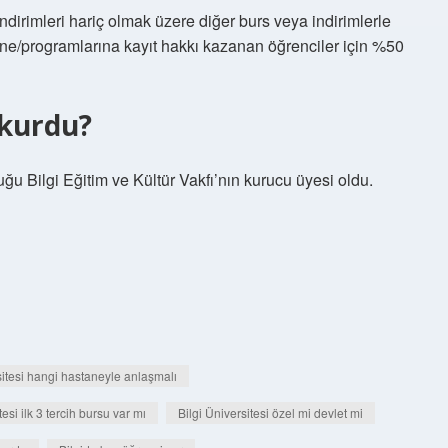
ndirimleri hariç olmak üzere diğer burs veya indirimlerle
erine/programlarına kayıt hakkı kazanan öğrenciler için %50
 kurdu?
uğu Bilgi Eğitim ve Kültür Vakfı’nın kurucu üyesi oldu.
sitesi hangi hastaneyle anlaşmalı
tesi ilk 3 tercih bursu var mı
Bilgi Üniversitesi özel mi devlet mi