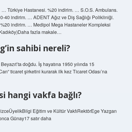
m. … Türkiye Hastanesi. %20 indirim. … S.O.S. Ambulans.
0-40 indirim. … ADENT Ağız ve Diş Sağlığı Polikliniği.
. %20 indirim. … Medipol Mega Hastaneler Kompleksi
 (Kadıköy)Daha fazla makale…
in sahibi nereli?
yazıt’ta doğdu. İş hayatına 1950 yılında 15
” ticaret şirketini kurarak ilk kez Ticaret Odası’na
si hangi vakfa bağlı?
gilizceÜyelikBilgi Eğitim ve Kültür VakfıRektörEge Yazgan
Gonca Günay17 satır daha