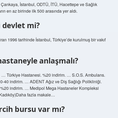
, Çankaya, İstanbul, ODTÜ, İTÜ, Hacettepe ve Sağlık
rın en az birinde ilk 500 arasında yer aldı.
i devlet mi?
iran 1996 tarihinde İstanbul, Türkiye’de kurulmuş bir vakıf
 hastaneyle anlaşmalı?
m. … Türkiye Hastanesi. %20 indirim. … S.O.S. Ambulans.
0-40 indirim. … ADENT Ağız ve Diş Sağlığı Polikliniği.
. %20 indirim. … Medipol Mega Hastaneler Kompleksi
 (Kadıköy)Daha fazla makale…
tercih bursu var mı?