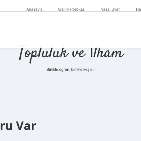
Anasayfa
Gizlilik Politikası
Yasal Uyarı
Ha
Topluluk ve İlham
Birlikte öğren, birlikte keşfet!
oru Var