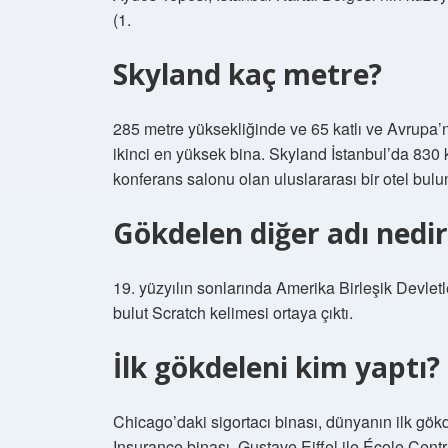
(1.
Skyland kaç metre?
285 metre yüksekliğinde ve 65 katlı ve Avrupa’n
ikinci en yüksek bina. Skyland İstanbul’da 830 
konferans salonu olan uluslararası bir otel bulu
Gökdelen diğer adı nedir
19. yüzyılın sonlarında Amerika Birleşik Devlet
bulut Scratch kelimesi ortaya çıktı.
İlk gökdeleni kim yaptı?
Chicago’daki sigortacı binası, dünyanın ilk gök
Insurance binası, Gustave Eiffel ile École Cent