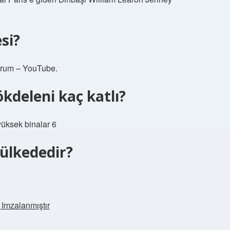
si?
orum – YouTube.
kdeleni kaç katlı?
üksek binalar 6
 ülkededir?
Imzalanmıştır