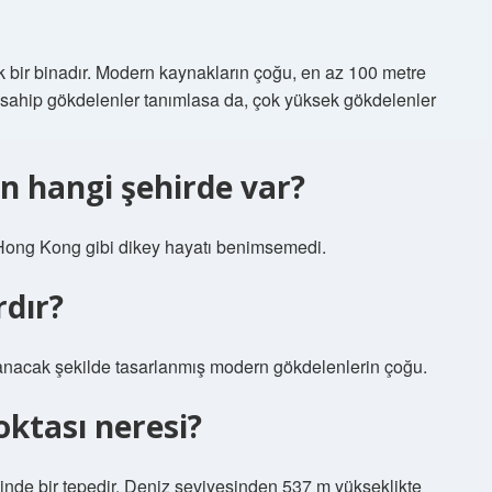
ek bir binadır. Modern kaynakların çoğu, en az 100 metre
e sahip gökdelenler tanımlasa da, çok yüksek gökdelenler
n hangi şehirde var?
ong Kong gibi dikey hayatı benimsemedi.
dır?
yanacak şekilde tasarlanmış modern gökdelenlerin çoğu.
oktası neresi?
inde bir tepedir. Deniz seviyesinden 537 m yükseklikte