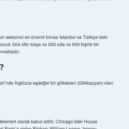
ın sekizinci en önemli binası İstanbul ve Türkiye’deki
konut, 504 ofis meşe ve 300 oda ve 550 kişilik bir
nmaktadır.
?
leri’nde İngilizce eşdeğer bir gökdelen (Gökkazyan) olan
delenleri olarak kabul edilir. Chicago’daki House
ral Paris’e giden Binbaşı William Learon Jenney