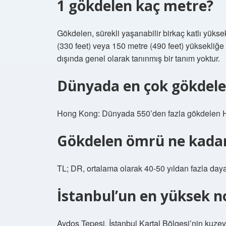
1 gökdelen kaç metre?
Gökdelen, sürekli yaşanabilir birkaç katlı yüks
(330 feet) veya 150 metre (490 feet) yüksekliğ
dışında genel olarak tanınmış bir tanım yoktur.
Dünyada en çok gökdele
Hong Kong: Dünyada 550’den fazla gökdelen H
Gökdelen ömrü ne kadar
TL; DR, ortalama olarak 40-50 yıldan fazla da
İstanbul’un en yüksek n
Aydos Tepesi, İstanbul Kartal Bölgesi’nin kuzey